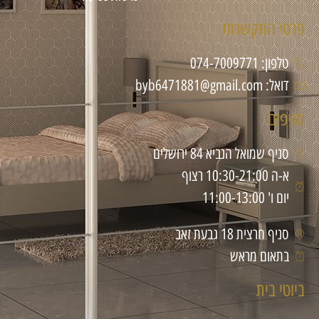
פרטי התקשרות
טלפון: 074-7009771
דואל: byb6471881@gmail.com
סניפים
סניף שמואל הנביא 84 ירושלים
א-ה 10:30-21:00 רצוף
יום ו' 11:00-13:00
סניף חרצית 18 גבעת זאב
בתאום מראש
ביוטי בית