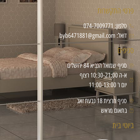
פרטי התקשרות
טלפון: 074-7009771
דואל: byb6471881@gmail.com
סניפים
סניף שמואל הנביא 84 ירושלים
א-ה 10:30-21:00 רצוף
יום ו' 11:00-13:00
סניף חרצית 18 גבעת זאב
בתאום מראש
ביוטי בית