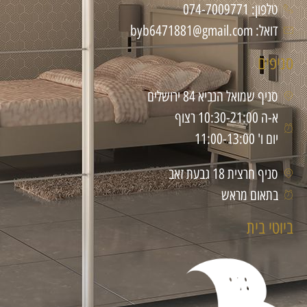
טלפון: 074-7009771
דואל: byb6471881@gmail.com
סניפים
סניף שמואל הנביא 84 ירושלים
א-ה 10:30-21:00 רצוף
יום ו' 11:00-13:00
סניף חרצית 18 גבעת זאב
בתאום מראש
ביוטי בית