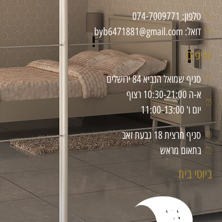
טלפון: 074-7009771
דואל: byb6471881@gmail.com
סניפים
סניף שמואל הנביא 84 ירושלים
א-ה 10:30-21:00 רצוף
יום ו' 11:00-13:00
סניף חרצית 18 גבעת זאב
בתאום מראש
ביוטי בית