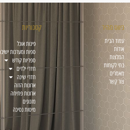
ניווט מהיר
קטגוריות
עמוד הבית
פינות אוכל
אודות
ספות ומערכות ישיבה
המלצות
ספריות קודש
בתי לקוחות
חדרי ילדים
מאמרים
חדרי שינה
צור קשר
ארונות הזזה
ארונות פתיחה
מזנונים
מיטות נסיכה