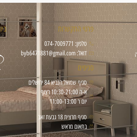
פרטי התקשרות
ביו
טלפון: 074-7009771
דואל: byb6471881@gmail.com
סניפים
סניף שמואל הנביא 84 ירושלים
א-ה 10:30-21:00 רצוף
יום ו' 11:00-13:00
סניף חרצית 18 גבעת זאב
בתאום מראש