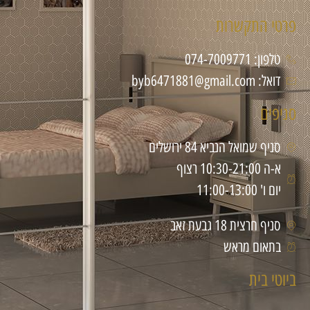
פרטי התקשרות
טלפון: 074-7009771
דואל: byb6471881@gmail.com
סניפים
סניף שמואל הנביא 84 ירושלים
א-ה 10:30-21:00 רצוף
יום ו' 11:00-13:00
סניף חרצית 18 גבעת זאב
בתאום מראש
ביוטי בית