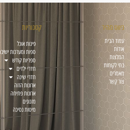
ניווט מהיר
קטגוריות
עמוד הבית
פינות אוכל
אודות
ספות ומערכות ישיבה
המלצות
ספריות קודש
בתי לקוחות
חדרי ילדים
מאמרים
חדרי שינה
צור קשר
ארונות הזזה
ארונות פתיחה
מזנונים
מיטות נסיכה