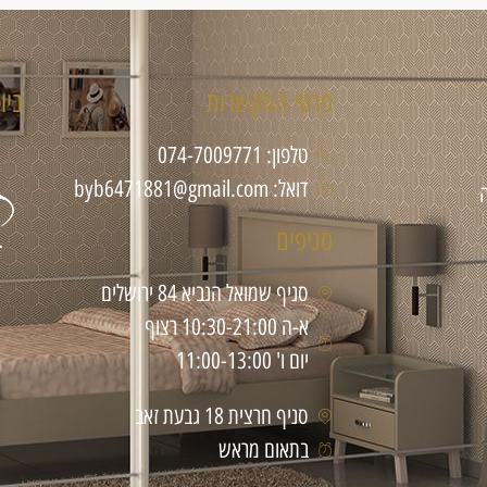
פרטי התקשרות
ביו
טלפון: 074-7009771
דואל: byb6471881@gmail.com
סניפים
סניף שמואל הנביא 84 ירושלים
א-ה 10:30-21:00 רצוף
יום ו' 11:00-13:00
סניף חרצית 18 גבעת זאב
בתאום מראש