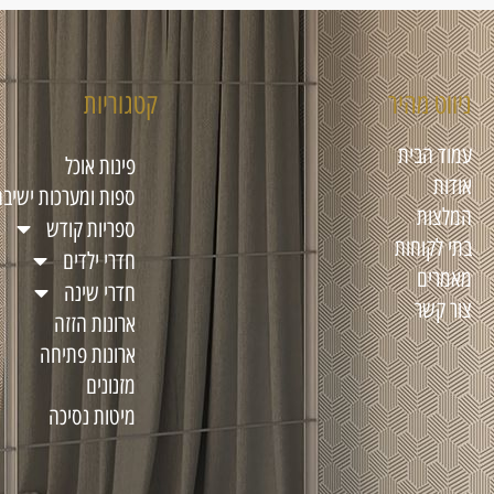
ניווט מהיר
קטגוריות
עמוד הבית
פינות אוכל
אודות
ספות ומערכות ישיבה
המלצות
ספריות קודש
בתי לקוחות
חדרי ילדים
מאמרים
חדרי שינה
צור קשר
ארונות הזזה
ארונות פתיחה
מזנונים
מיטות נסיכה