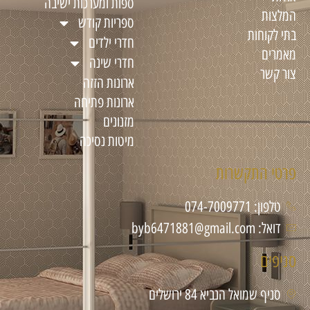
ספות ומערכות ישיבה
המלצות
ספריות קודש
בתי לקוחות
חדרי ילדים
מאמרים
חדרי שינה
צור קשר
ארונות הזזה
ארונות פתיחה
מזנונים
מיטות נסיכה
פרטי התקשרות
טלפון: 074-7009771
דואל: byb6471881@gmail.com
סניפים
סניף שמואל הנביא 84 ירושלים