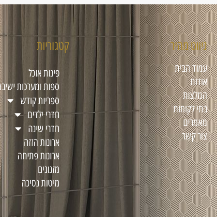
ניווט מהיר
קטגוריות
עמוד הבית
פינות אוכל
אודות
ספות ומערכות ישיבה
המלצות
ספריות קודש
בתי לקוחות
חדרי ילדים
מאמרים
חדרי שינה
צור קשר
ארונות הזזה
ארונות פתיחה
מזנונים
מיטות נסיכה