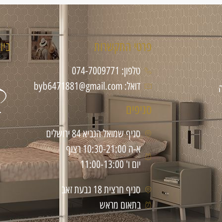
פרטי התקשרות
ביו
טלפון: 074-7009771
דואל: byb6471881@gmail.com
סניפים
סניף שמואל הנביא 84 ירושלים
א-ה 10:30-21:00 רצוף
יום ו' 11:00-13:00
סניף חרצית 18 גבעת זאב
בתאום מראש