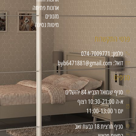
ארונות פתיחה
מזנונים
מיטות נסיכה
פרטי התקשרות
טלפון: 074-7009771
דואל: byb6471881@gmail.com
סניפים
סניף שמואל הנביא 84 ירושלים
א-ה 10:30-21:00 רצוף
יום ו' 11:00-13:00
סניף חרצית 18 גבעת זאב
בתאום מראש