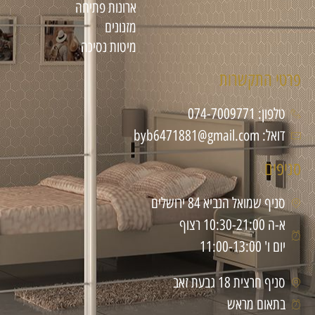
ארונות פתיחה
מזנונים
מיטות נסיכה
פרטי התקשרות
טלפון: 074-7009771
דואל: byb6471881@gmail.com
סניפים
סניף שמואל הנביא 84 ירושלים
א-ה 10:30-21:00 רצוף
יום ו' 11:00-13:00
סניף חרצית 18 גבעת זאב
בתאום מראש