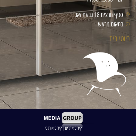
סניף חרצית 18 גבעת זאב
בתאום מראש
ביוטי בית
קידום אתרים| קידום אורגני