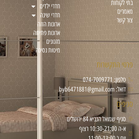
בתי לקוחות
חדרי ילדים
מאמרים
חדרי שינה
צור קשר
ארונות הזזה
ארונות פתיחה
מזנונים
מיטות נסיכה
פרטי התקשרות
טלפון: 074-7009771
דואל: byb6471881@gmail.com
סניפים
סניף שמואל הנביא 84 ירושלים
א-ה 10:30-21:00 רצוף
יום ו' 11:00-13:00