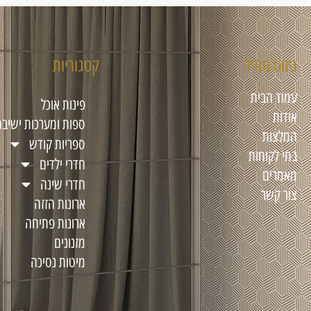
ניווט מהיר
קטגוריות
עמוד הבית
פינות אוכל
אודות
ספות ומערכות ישיבה
המלצות
ספריות קודש
בתי לקוחות
חדרי ילדים
מאמרים
חדרי שינה
צור קשר
ארונות הזזה
ארונות פתיחה
מזנונים
מיטות נסיכה