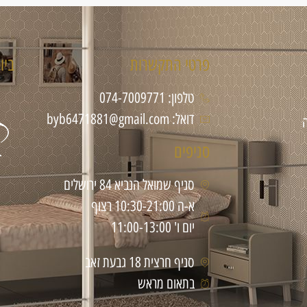
פרטי התקשרות
ביו
טלפון: 074-7009771
דואל: byb6471881@gmail.com
סניפים
סניף שמואל הנביא 84 ירושלים
א-ה 10:30-21:00 רצוף
יום ו' 11:00-13:00
סניף חרצית 18 גבעת זאב
בתאום מראש