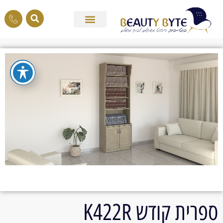
ספרית קודש K422R