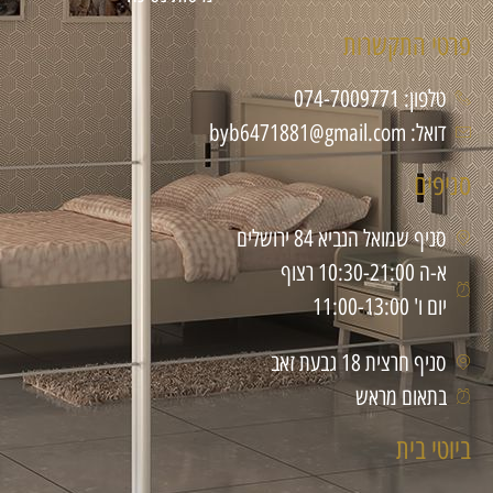
פרטי התקשרות
טלפון: 074-7009771
דואל: byb6471881@gmail.com
סניפים
סניף שמואל הנביא 84 ירושלים
א-ה 10:30-21:00 רצוף
יום ו' 11:00-13:00
סניף חרצית 18 גבעת זאב
בתאום מראש
ביוטי בית