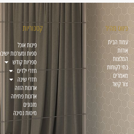
ניווט מהיר
קטגוריות
עמוד הבית
פינות אוכל
אודות
ספות ומערכות ישיבה
המלצות
ספריות קודש
בתי לקוחות
חדרי ילדים
מאמרים
חדרי שינה
צור קשר
ארונות הזזה
ארונות פתיחה
מזנונים
מיטות נסיכה