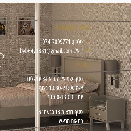
פרטי התקשרות
ביו
טלפון: 074-7009771
דואל: byb6471881@gmail.com
סניפים
סניף שמואל הנביא 84 ירושלים
א-ה 10:30-21:00 רצוף
יום ו' 11:00-13:00
סניף חרצית 18 גבעת זאב
בתאום מראש