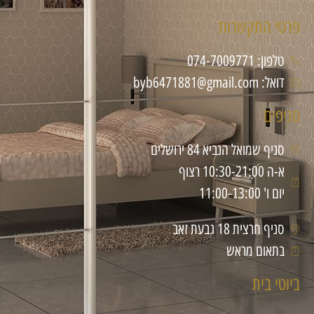
פרטי התקשרות
טלפון: 074-7009771
דואל: byb6471881@gmail.com
סניפים
סניף שמואל הנביא 84 ירושלים
א-ה 10:30-21:00 רצוף
יום ו' 11:00-13:00
סניף חרצית 18 גבעת זאב
בתאום מראש
ביוטי בית