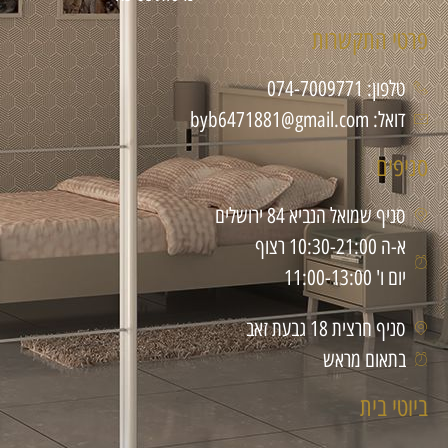
פרטי התקשרות
טלפון: 074-7009771
דואל: byb6471881@gmail.com
סניפים
סניף שמואל הנביא 84 ירושלים
א-ה 10:30-21:00 רצוף
יום ו' 11:00-13:00
סניף חרצית 18 גבעת זאב
בתאום מראש
ביוטי בית