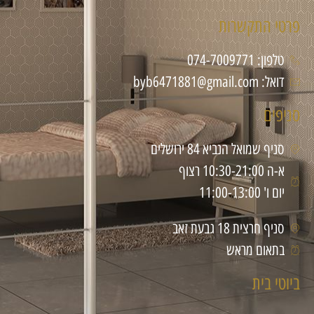
פרטי התקשרות
טלפון: 074-7009771
דואל: byb6471881@gmail.com
סניפים
סניף שמואל הנביא 84 ירושלים
א-ה 10:30-21:00 רצוף
יום ו' 11:00-13:00
סניף חרצית 18 גבעת זאב
בתאום מראש
ביוטי בית