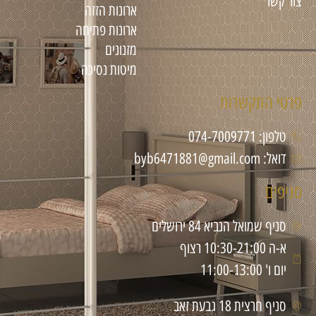
צור קשר
ארונות הזזה
ארונות פתיחה
מזנונים
מיטות נסיכה
פרטי התקשרות
טלפון: 074-7009771
דואל: byb6471881@gmail.com
סניפים
סניף שמואל הנביא 84 ירושלים
א-ה 10:30-21:00 רצוף
יום ו' 11:00-13:00
סניף חרצית 18 גבעת זאב