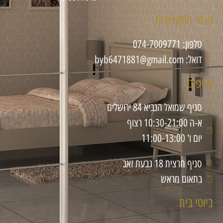
פרטי התקשרות
טלפון: 074-7009771
דואל: byb6471881@gmail.com
סניפים
סניף שמואל הנביא 84 ירושלים
א-ה 10:30-21:00 רצוף
יום ו' 11:00-13:00
סניף חרצית 18 גבעת זאב
בתאום מראש
ביוטי בית