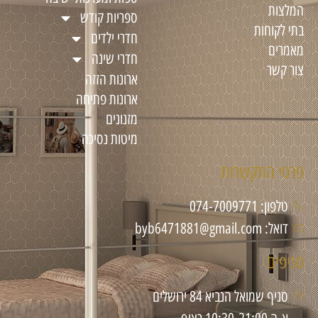
המלצות
ספריות קודש
בתי לקוחות
חדרי ילדים
מאמרים
חדרי שינה
צור קשר
ארונות הזזה
ארונות פתיחה
מזנונים
מיטות נסיכה
פרטי התקשרות
טלפון: 074-7009771
דואל: byb6471881@gmail.com
סניפים
סניף שמואל הנביא 84 ירושלים