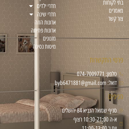
בתי לקוחות
חדרי ילדים
מאמרים
חדרי שינה
צור קשר
ארונות הזזה
ארונות פתיחה
מזנונים
מיטות נסיכה
פרטי התקשרות
טלפון: 074-7009771
דואל: byb6471881@gmail.com
סניפים
סניף שמואל הנביא 84 ירושלים
א-ה 10:30-21:00 רצוף
יום ו' 11:00-13:00