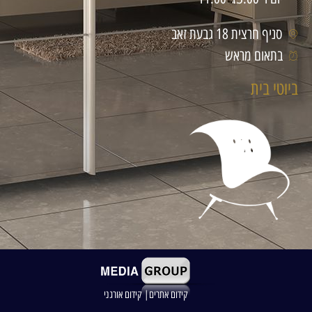
סניף חרצית 18 גבעת זאב
בתאום מראש
ביוטי בית
קידום אתרים| קידום אורגני