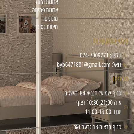
ארונות הזזה
ארונות פתיחה
מזנונים
מיטות נסיכה
פרטי התקשרות
טלפון: 074-7009771
דואל: byb6471881@gmail.com
סניפים
סניף שמואל הנביא 84 ירושלים
א-ה 10:30-21:00 רצוף
יום ו' 11:00-13:00
סניף חרצית 18 גבעת זאב