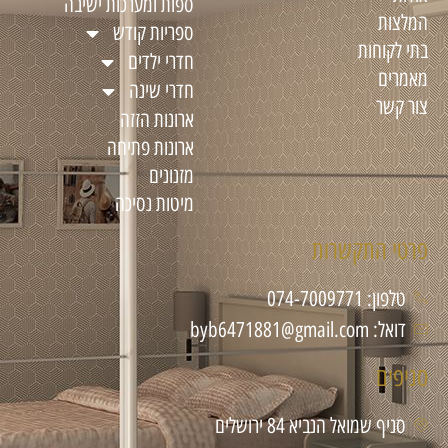
ספות ומערכות ישיבה
המלצות
ספריות קודש
בתי לקוחות
חדרי ילדים
מאמרים
חדרי שינה
צור קשר
ארונות הזזה
ארונות פתיחה
מזנונים
מיטות נסיכה
פרטי התקשרות
טלפון: 074-7009771
דואל: byb6471881@gmail.com
סניפים
סניף שמואל הנביא 84 ירושלים