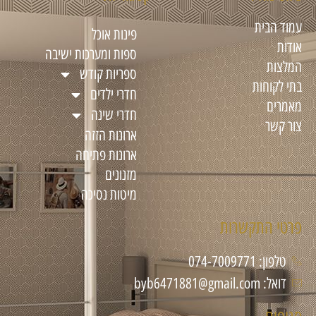
עמוד הבית
פינות אוכל
אודות
ספות ומערכות ישיבה
המלצות
ספריות קודש
בתי לקוחות
חדרי ילדים
מאמרים
חדרי שינה
צור קשר
ארונות הזזה
ארונות פתיחה
מזנונים
מיטות נסיכה
פרטי התקשרות
טלפון: 074-7009771
דואל: byb6471881@gmail.com