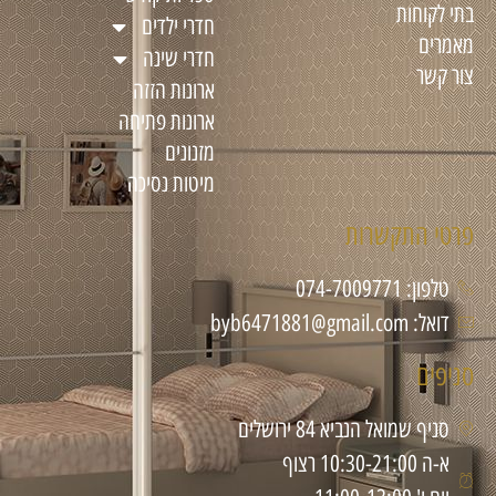
בתי לקוחות
חדרי ילדים
מאמרים
חדרי שינה
צור קשר
ארונות הזזה
ארונות פתיחה
מזנונים
מיטות נסיכה
פרטי התקשרות
טלפון: 074-7009771
דואל: byb6471881@gmail.com
סניפים
סניף שמואל הנביא 84 ירושלים
א-ה 10:30-21:00 רצוף