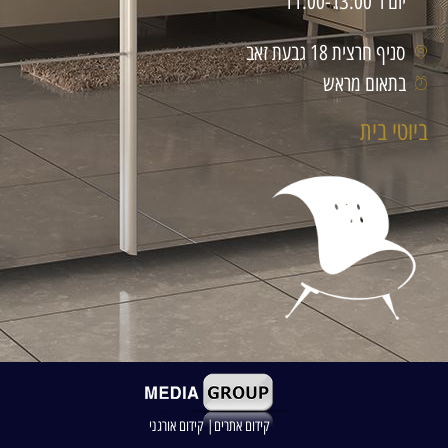
יום ו' 11:00-13:00
סניף חרצית 18 גבעת זאב
בתאום מראש
ביוטי בית
קידום אתרים| קידום אורגני