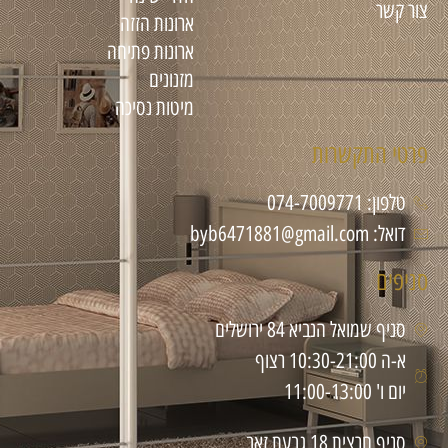
צור קשר
ארונות הזזה
ארונות פתיחה
מזנונים
מיטות נסיכה
פרטי התקשרות
טלפון: 074-7009771
דואל: byb6471881@gmail.com
סניפים
סניף שמואל הנביא 84 ירושלים
א-ה 10:30-21:00 רצוף
יום ו' 11:00-13:00
סניף חרצית 18 גבעת זאב