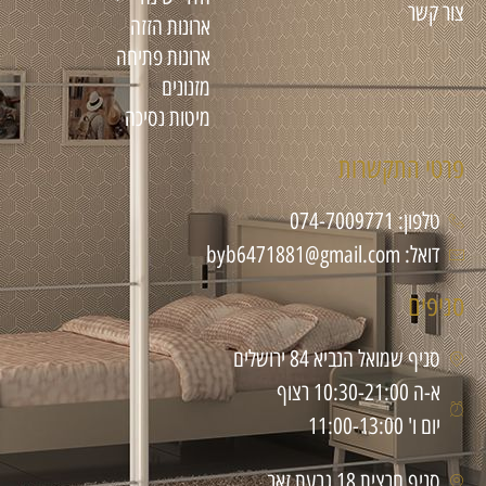
צור קשר
ארונות הזזה
ארונות פתיחה
מזנונים
מיטות נסיכה
פרטי התקשרות
טלפון: 074-7009771
דואל: byb6471881@gmail.com
סניפים
סניף שמואל הנביא 84 ירושלים
א-ה 10:30-21:00 רצוף
יום ו' 11:00-13:00
סניף חרצית 18 גבעת זאב