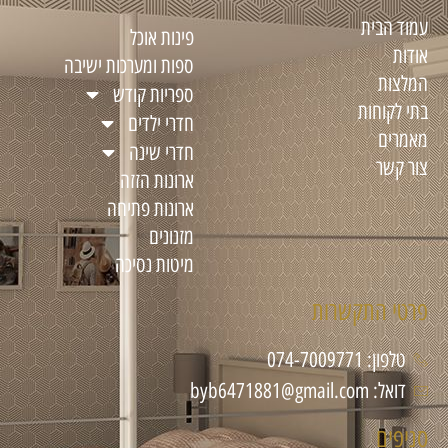
עמוד הבית
פינות אוכל
אודות
ספות ומערכות ישיבה
המלצות
ספריות קודש
בתי לקוחות
חדרי ילדים
מאמרים
חדרי שינה
צור קשר
ארונות הזזה
ארונות פתיחה
מזנונים
מיטות נסיכה
פרטי התקשרות
טלפון: 074-7009771
דואל: byb6471881@gmail.com
סניפים