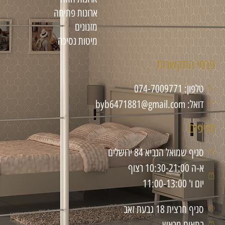
ארונות פתיחה
מזנונים
מיטות נסיכה
פרטי התקשרות
טלפון: 074-7009771
דואל: byb6471881@gmail.com
סניפים
סניף שמואל הנביא 84 ירושלים
א-ה 10:30-21:00 רצוף
יום ו' 11:00-13:00
סניף חרצית 18 גבעת זאב
בתאום מראש