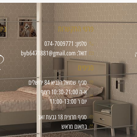
פרטי התקשרות
ביו
טלפון: 074-7009771
דואל: byb6471881@gmail.com
סניפים
סניף שמואל הנביא 84 ירושלים
א-ה 10:30-21:00 רצוף
יום ו' 11:00-13:00
סניף חרצית 18 גבעת זאב
בתאום מראש