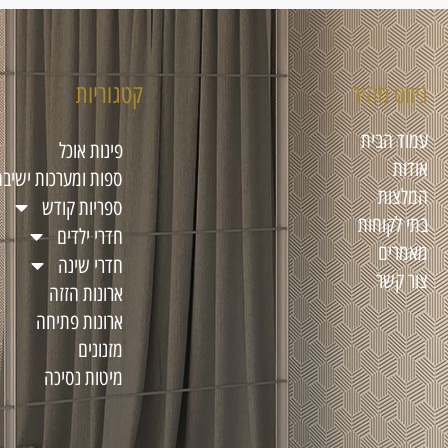
ניווט מהיר
קטגוריות
עמוד הבית
פינות אוכל
אודות
ספות ומערכות ישיבה
המלצות
ספריות קודש
בתי לקוחות
חדרי ילדים
מאמרים
חדרי שינה
צור קשר
ארונות הזזה
ארונות פתיחה
מזנונים
מיטות נסיכה