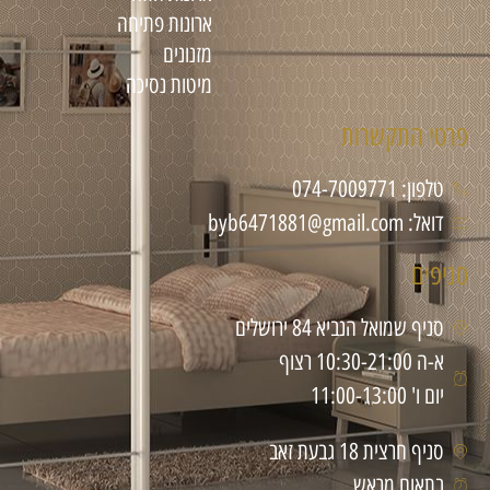
ארונות פתיחה
מזנונים
מיטות נסיכה
פרטי התקשרות
טלפון: 074-7009771
דואל: byb6471881@gmail.com
סניפים
סניף שמואל הנביא 84 ירושלים
א-ה 10:30-21:00 רצוף
יום ו' 11:00-13:00
סניף חרצית 18 גבעת זאב
בתאום מראש