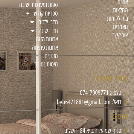
אודות
ספות ומערכות ישיבה
המלצות
ספריות קודש
בתי לקוחות
חדרי ילדים
מאמרים
חדרי שינה
צור קשר
ארונות הזזה
ארונות פתיחה
מזנונים
מיטות נסיכה
פרטי התקשרות
טלפון: 074-7009771
דואל: byb6471881@gmail.com
סניפים
סניף שמואל הנביא 84 ירושלים