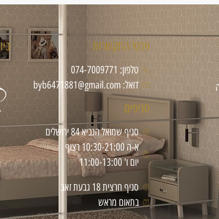
פרטי התקשרות
ביו
טלפון: 074-7009771
דואל: byb6471881@gmail.com
סניפים
סניף שמואל הנביא 84 ירושלים
א-ה 10:30-21:00 רצוף
יום ו' 11:00-13:00
סניף חרצית 18 גבעת זאב
בתאום מראש