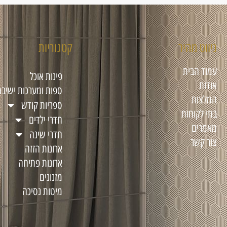
ניווט מהיר
קטגוריות
עמוד הבית
פינות אוכל
אודות
ספות ומערכות ישיבה
המלצות
ספריות קודש
בתי לקוחות
חדרי ילדים
מאמרים
חדרי שינה
צור קשר
ארונות הזזה
ארונות פתיחה
מזנונים
מיטות נסיכה