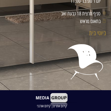
יום ו' 11:00-13:00
סניף חרצית 18 גבעת זאב
בתאום מראש
ביוטי בית
קידום אתרים| קידום אורגני