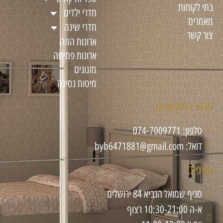
בתי לקוחות
חדרי ילדים
מאמרים
חדרי שינה
צור קשר
ארונות הזזה
ארונות פתיחה
מזנונים
מיטות נסיכה
פרטי התקשרות
טלפון: 074-7009771
דואל: byb6471881@gmail.com
סניפים
סניף שמואל הנביא 84 ירושלים
א-ה 10:30-21:00 רצוף