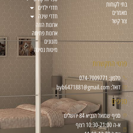
בתי לקוחות
חדרי ילדים
מאמרים
חדרי שינה
צור קשר
ארונות הזזה
ארונות פתיחה
מזנונים
מיטות נסיכה
פרטי התקשרות
טלפון: 074-7009771
דואל: byb6471881@gmail.com
סניפים
סניף שמואל הנביא 84 ירושלים
א-ה 10:30-21:00 רצוף