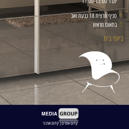
יום ו' 11:00-13:00
סניף חרצית 18 גבעת זאב
בתאום מראש
ביוטי בית
קידום אתרים| קידום אורגני