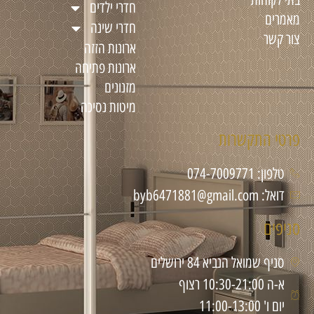
חדרי ילדים
מאמרים
חדרי שינה
צור קשר
ארונות הזזה
ארונות פתיחה
מזנונים
מיטות נסיכה
פרטי התקשרות
טלפון: 074-7009771
דואל: byb6471881@gmail.com
סניפים
סניף שמואל הנביא 84 ירושלים
א-ה 10:30-21:00 רצוף
יום ו' 11:00-13:00