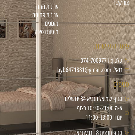
צור קשר
ארונות הזזה
ארונות פתיחה
מזנונים
מיטות נסיכה
פרטי התקשרות
טלפון: 074-7009771
דואל: byb6471881@gmail.com
סניפים
סניף שמואל הנביא 84 ירושלים
א-ה 10:30-21:00 רצוף
יום ו' 11:00-13:00
סניף חרצית 18 גבעת זאב