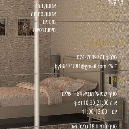
צור קשר
ארונות הזזה
ארונות פתיחה
מזנונים
מיטות נסיכה
פרטי התקשרות
טלפון: 074-7009771
דואל: byb6471881@gmail.com
סניפים
סניף שמואל הנביא 84 ירושלים
א-ה 10:30-21:00 רצוף
יום ו' 11:00-13:00
סניף חרצית 18 גבעת זאב