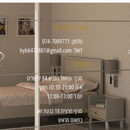
פרטי התקשרות
ביו
טלפון: 074-7009771
דואל: byb6471881@gmail.com
סניפים
סניף שמואל הנביא 84 ירושלים
א-ה 10:30-21:00 רצוף
יום ו' 11:00-13:00
סניף חרצית 18 גבעת זאב
בתאום מראש