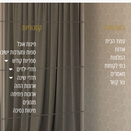
ניווט מהיר
קטגוריות
עמוד הבית
פינות אוכל
אודות
ספות ומערכות ישיבה
המלצות
ספריות קודש
בתי לקוחות
חדרי ילדים
מאמרים
חדרי שינה
צור קשר
ארונות הזזה
ארונות פתיחה
מזנונים
מיטות נסיכה