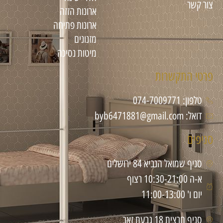
צור קשר
ארונות הזזה
ארונות פתיחה
מזנונים
מיטות נסיכה
פרטי התקשרות
טלפון: 074-7009771
דואל: byb6471881@gmail.com
סניפים
סניף שמואל הנביא 84 ירושלים
א-ה 10:30-21:00 רצוף
יום ו' 11:00-13:00
סניף חרצית 18 גבעת זאב