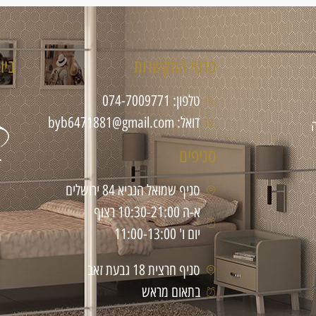
פרטי התקשרות
ביו
טלפון: 074-7009771
דואל: byb6471881@gmail.com
סניפים
סניף שמואל הנביא 84 ירושלים
א-ה 10:30-21:00 רצוף
יום ו' 11:00-13:00
סניף חרצית 18 גבעת זאב
בתאום מראש