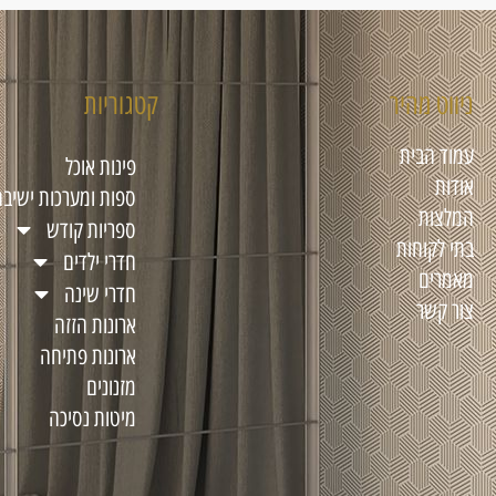
ניווט מהיר
קטגוריות
עמוד הבית
פינות אוכל
אודות
ספות ומערכות ישיבה
המלצות
ספריות קודש
בתי לקוחות
חדרי ילדים
מאמרים
חדרי שינה
צור קשר
ארונות הזזה
ארונות פתיחה
מזנונים
מיטות נסיכה