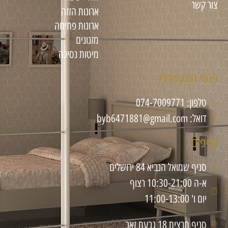
צור קשר
ארונות הזזה
ארונות פתיחה
מזנונים
מיטות נסיכה
פרטי התקשרות
טלפון: 074-7009771
דואל: byb6471881@gmail.com
סניפים
סניף שמואל הנביא 84 ירושלים
א-ה 10:30-21:00 רצוף
יום ו' 11:00-13:00
סניף חרצית 18 גבעת זאב