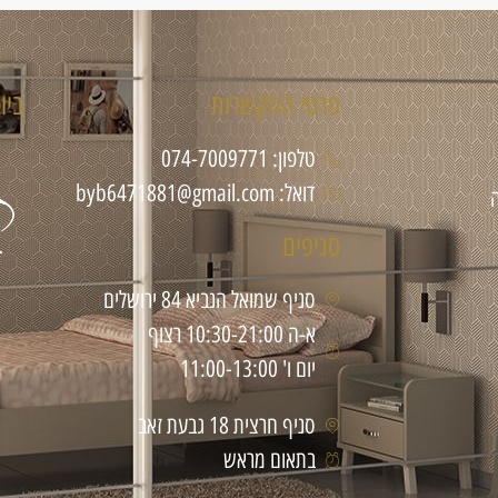
פרטי התקשרות
ביו
טלפון: 074-7009771
דואל: byb6471881@gmail.com
סניפים
סניף שמואל הנביא 84 ירושלים
א-ה 10:30-21:00 רצוף
יום ו' 11:00-13:00
סניף חרצית 18 גבעת זאב
בתאום מראש