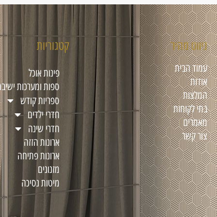
ניווט מהיר
קטגוריות
עמוד הבית
פינות אוכל
אודות
ספות ומערכות ישיבה
המלצות
ספריות קודש
בתי לקוחות
חדרי ילדים
מאמרים
חדרי שינה
צור קשר
ארונות הזזה
ארונות פתיחה
מזנונים
מיטות נסיכה