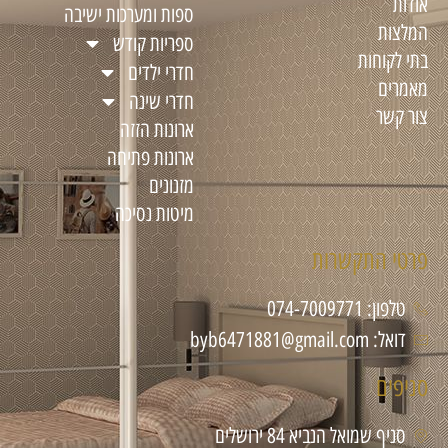
אודות
ספות ומערכות ישיבה
המלצות
ספריות קודש
בתי לקוחות
חדרי ילדים
מאמרים
חדרי שינה
צור קשר
ארונות הזזה
ארונות פתיחה
מזנונים
מיטות נסיכה
פרטי התקשרות
טלפון: 074-7009771
דואל: byb6471881@gmail.com
סניפים
סניף שמואל הנביא 84 ירושלים