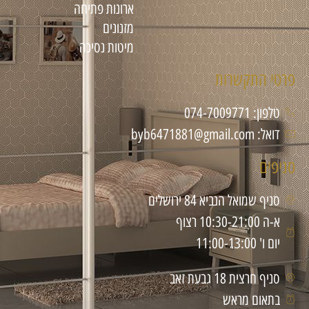
ארונות פתיחה
מזנונים
מיטות נסיכה
פרטי התקשרות
טלפון: 074-7009771
דואל: byb6471881@gmail.com
סניפים
סניף שמואל הנביא 84 ירושלים
א-ה 10:30-21:00 רצוף
יום ו' 11:00-13:00
סניף חרצית 18 גבעת זאב
בתאום מראש