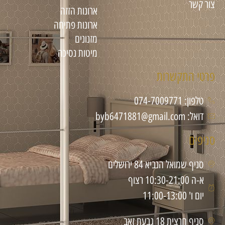
צור קשר
ארונות הזזה
ארונות פתיחה
מזנונים
מיטות נסיכה
פרטי התקשרות
טלפון: 074-7009771
דואל: byb6471881@gmail.com
סניפים
סניף שמואל הנביא 84 ירושלים
א-ה 10:30-21:00 רצוף
יום ו' 11:00-13:00
סניף חרצית 18 גבעת זאב