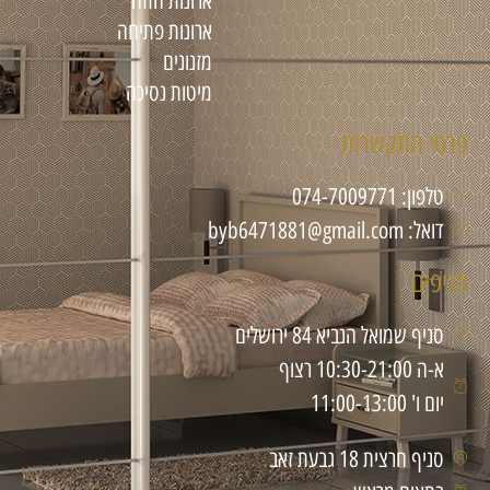
ארונות הזזה
ארונות פתיחה
מזנונים
מיטות נסיכה
פרטי התקשרות
טלפון: 074-7009771
דואל: byb6471881@gmail.com
סניפים
סניף שמואל הנביא 84 ירושלים
א-ה 10:30-21:00 רצוף
יום ו' 11:00-13:00
סניף חרצית 18 גבעת זאב