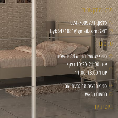
פרטי התקשרות
טלפון: 074-7009771
דואל: byb6471881@gmail.com
סניפים
סניף שמואל הנביא 84 ירושלים
א-ה 10:30-21:00 רצוף
יום ו' 11:00-13:00
סניף חרצית 18 גבעת זאב
בתאום מראש
ביוטי בית